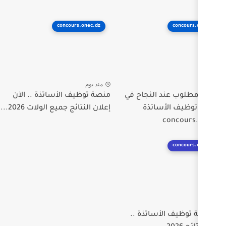
concours.onec.dz
منذ يوم
جاح في
منصة توظيف الأساتذة .. الآن
ة
إعلان النتائج جميع الولات 2026...
ة ..