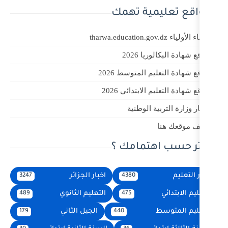
ة تهمك
202
لمتوسط 2026
بتدائي 2026
الوطنية
مامك ؟
اخبار الجزائر
3247
4380
التعليم الثانوي
489
475
الجيل الثاني
179
440