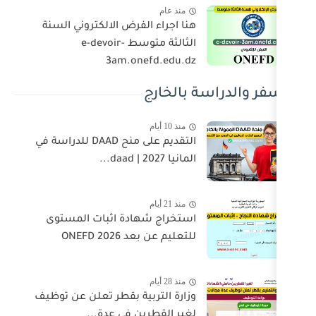
منذ عام
هنا اجراء الفرض الالكتروني السنة
الثالثة متوسط e-devoir-
3am.onefd.edu.dz
ة بالخارج
منذ 10 أيام
التقديم على منح DAAD للدراسة في
المانيا 2027 | daad...
منذ 21 أيام
استخراج شهادة اثبات المستوى
للتعليم عن بعد 2026 ONEFD
منذ 28 أيام
وزارة التربية بقطر تعلن عن توظيف
لغير القطرين في عدة...