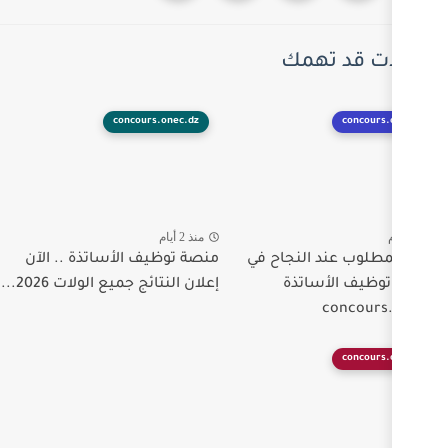
ك
concours.onec.dz
منذ 2 أيام
جاح في
منصة توظيف الأساتذة .. الآن
ة
إعلان النتائج جميع الولات 2026...