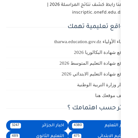
هنا رابط كشف نتائج المراسلة 2026 |
inscript
ة تهمك
202
لمتوسط 2026
بتدائي 2026
الوطنية
مامك ؟
اخبار الجزائر
3247
4380
التعليم الثانوي
489
475