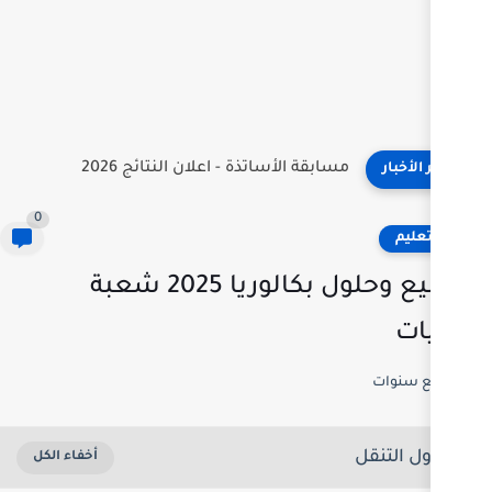
نتائج مسابقة توظيف الأساتذة 2026 | onec.concours.dz résultat
0
مواضيع وحلول بكالوريا 2025 شعبة