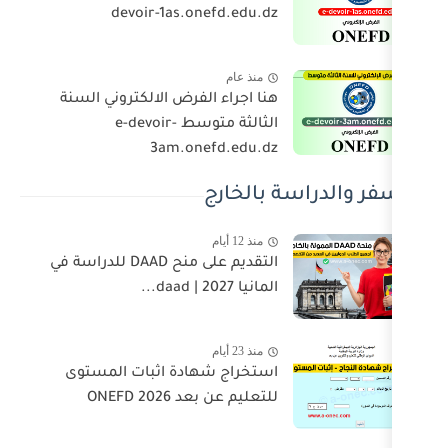
devoir-1as.onefd.edu.dz
منذ عام
هنا اجراء الفرض الالكتروني السنة
الثالثة متوسط e-devoir-
3am.onefd.edu.dz
ة بالخارج
منذ 12 أيام
التقديم على منح DAAD للدراسة في
المانيا 2027 | daad...
منذ 23 أيام
استخراج شهادة اثبات المستوى
للتعليم عن بعد 2026 ONEFD