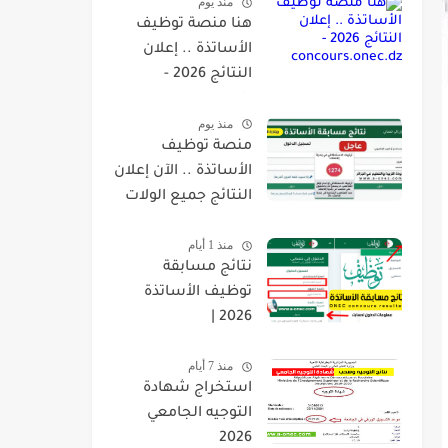
منذ يوم
هنا منصة توظيف
الأساتذة .. إعلان
النتائج 2026 -
concours.onec.dz
منذ يوم
منصة توظيف
الأساتذة .. الآن إعلان
النتائج جميع الولات
2026 -
منذ 1 أيام
concours.onec.dz
نتائج مسابقة
توظيف الأساتذة
2026 |
onec.concours.dz
منذ 7 أيام
résultat
استخراج شهادة
التوجيه الجامعي
2026