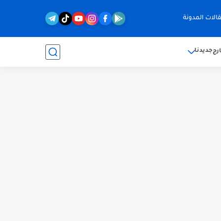
الات المدونة
جديدنا
رج