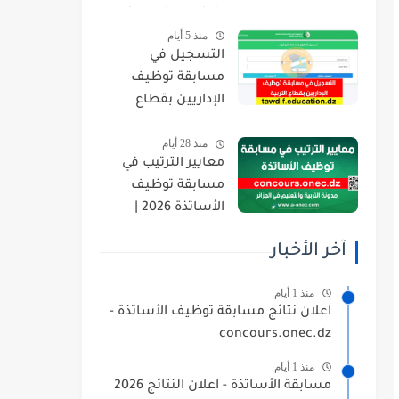
orientation.esi.dz
منذ 5 أيام
التسجيل في
مسابقة توظيف
الإداريين بقطاع
التربية 2026
منذ 28 أيام
tawdif.education.dz
معايير الترتيب في
مسابقة توظيف
الأساتذة 2026 |
concours.onec.dz
آخر الأخبار
منذ 1 أيام
اعلان نتائج مسابقة توظيف الأساتذة -
concours.onec.dz
منذ 1 أيام
مسابقة الأساتذة - اعلان النتائج 2026