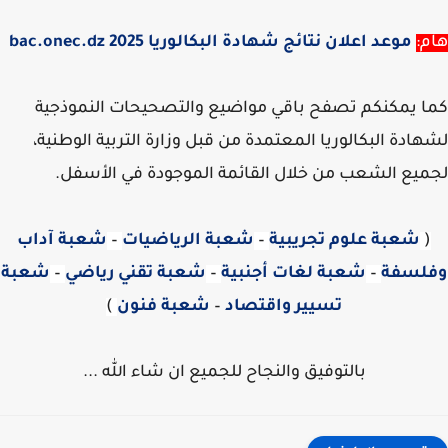
:
موعد اعلان نتائج شهادة البكالوريا 2025 bac.onec.dz
 يمكنكم تصفح باقي مواضيع والتصحيحات النموذجية
ادة البكالوريا المعتمدة من قبل وزارة التربية الوطنية،
يع الشعب من خلال القائمة الموجودة في الأسفل.
شعبة علوم تجريبية
–
شعبة الرياضيات
–
شعبة آداب
لسفة
–
شعبة لغات أجنبية
–
شعبة تقني رياضي
–
شعبة
تسيير واقتصاد
–
شعبة فنون
)
بالتوفيق والنجاح للجميع ان شاء الله ...