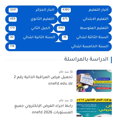
أخبار التعليم
اخبار الجزائر
3247
4380
التعليم الابتدائي
التعليم الثانوي
489
475
التعليم المتوسط
الجيل الثاني
179
440
السنة الثالثة ابتدائي
السنة الثانية ابتدائي
30
36
السنة الخامسة ابتدائي
118
الدراسة بالمراسلة
منذ عام
تحميل فرض المراقبة الذاتية رقم 2
onefd.edu.dz
منذ عام
رابط اجراء الفرض الإلكتروني جميع
المستويات 2026 onefd