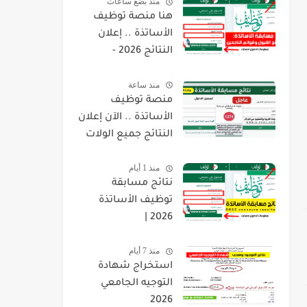
منذ بضع ساعات
هنا منصة توظيف
الأساتذة .. إعلان
النتائج 2026 -
concours.onec.dz
منذ ساعة
منصة توظيف
الأساتذة .. الآن إعلان
النتائج جميع الولات
2026 -
منذ 1 أيام
concours.onec.dz
نتائج مسابقة
توظيف الأساتذة
2026 |
onec.concours.dz
منذ 7 أيام
résultat
استخراج شهادة
التوجيه الجامعي
2026