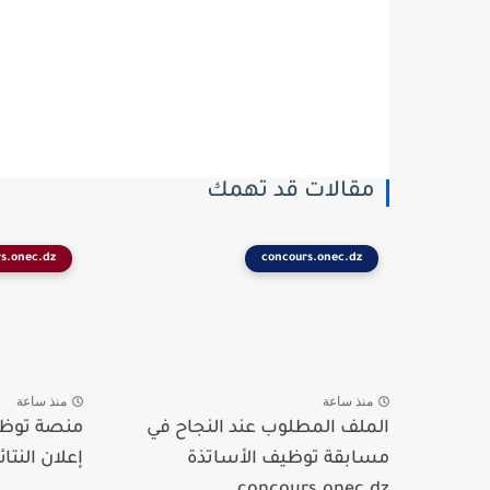
مقالات قد تهمك
s.onec.dz
concours.onec.dz
منذ ساعة
منذ ساعة
الملف المطلوب عند النجاح في
منصة توظيف
مسابقة توظيف الأساتذة
إعلان النتائج 
concours.onec.dz