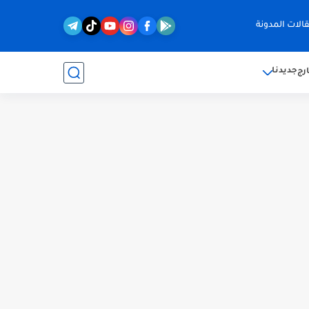
الات المدونة
جديدنا
رج