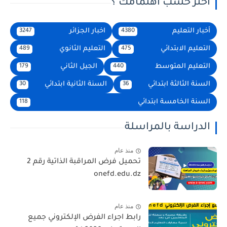
اختر حسب اهتمامك ؟
أخبار التعليم
اخبار الجزائر
3247
4380
التعليم الابتدائي
التعليم الثانوي
489
475
التعليم المتوسط
الجيل الثاني
179
440
السنة الثالثة ابتدائي
السنة الثانية ابتدائي
30
36
السنة الخامسة ابتدائي
118
الدراسة بالمراسلة
منذ عام
تحميل فرض المراقبة الذاتية رقم 2
onefd.edu.dz
منذ عام
رابط اجراء الفرض الإلكتروني جميع