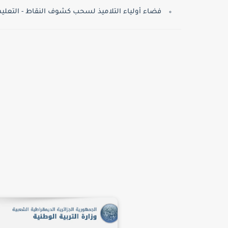
فضاء أولياء التلاميذ لسحب كشوف النقاط - التعليم ا