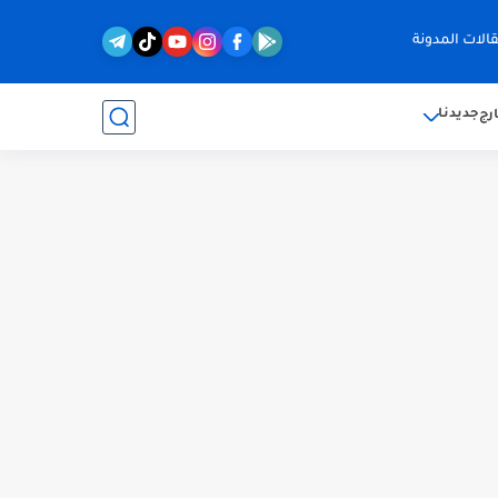
الات المدونة
جديدنا
رج