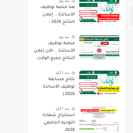
منذ يوم
هنا منصة توظيف
الأساتذة .. إعلان
النتائج 2026 -
concours.onec.dz
منذ يوم
منصة توظيف
الأساتذة .. الآن إعلان
النتائج جميع الولات
2026 -
منذ 1 أيام
concours.onec.dz
نتائج مسابقة
توظيف الأساتذة
2026 |
onec.concours.dz
منذ 7 أيام
résultat
استخراج شهادة
التوجيه الجامعي
2026