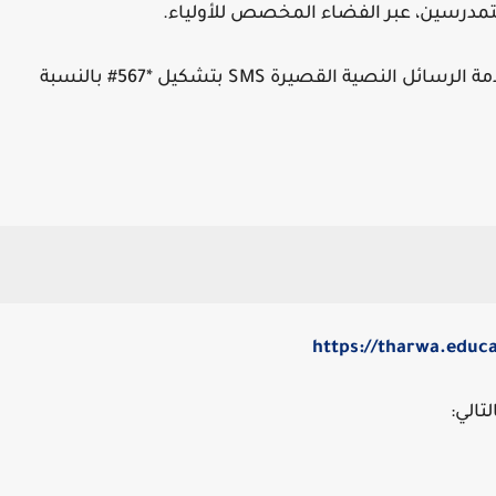
لمتمدرسين، عبر الفضاء المخصص للأولياء.
- اعلام الأولياء بالمعدلات الفصلية لابنائهم عبر خدمة الرسائل النصية القصيرة SMS بتشكيل *567# بالنسبة
https://tharwa.educ
تالي: