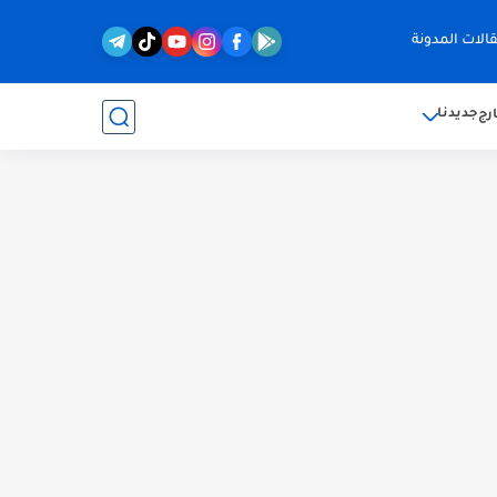
الات المدونة
جديدنا
رج