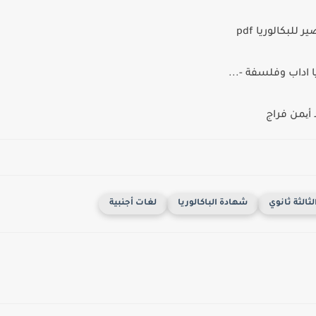
لبكالوريا pdf
 اداب وفلسفة -...
 أیمن فراج
لثالثة ثانوي
شهادة الباكالوريا
لغات أجنبية