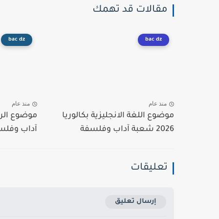
مقالات قد تهمك
bac dz
bac dz
منذ عام
منذ عام
موضوع اللغة الانجليزية بكالوريا
2026 شعبة آداب وفلسفة
آداب وفلسف
تعليقات
إرسال تعليق