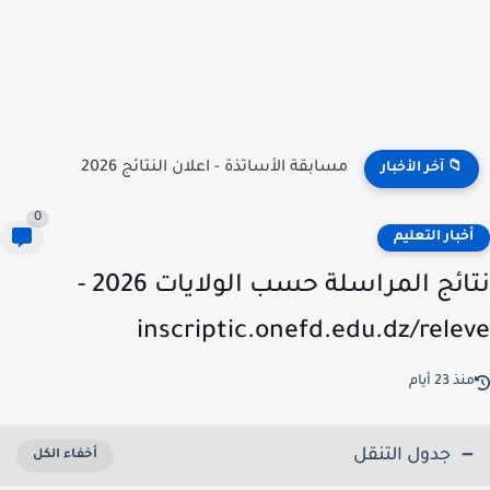
نتائج مسابقة توظيف الأساتذة 2026 | onec.concours.dz résultat
📁 آخر الأخبار
0
خبار التعليم
نتائج المراسلة حسب الولايات 2026 -
inscriptic.onefd.edu.dz/rele
ذ 23 أيام
جدول التنقل