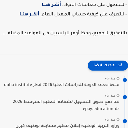
لحصول على معاملات المواد،
أنقــر هنـــا
لتعرف على كيفية حساب المعدل العام،
أنقـــر هنـــا
لتوفيق للجميع، وحظ أوفر للراسبين في المواعيد المقبلة ....
قد يعجبك ايضا
منذ عام
منحة معهد الدوحة للدراسات العليا 2026 قطر doha institute
منذ عام
هنا دفع حقوق التسجيل لشهادة التعليم المتوسط 2026
epay.education.dz
منذ عام
وزارة التربية الوطنية: إعلان تنظيم مسابقة توظيف كبرى