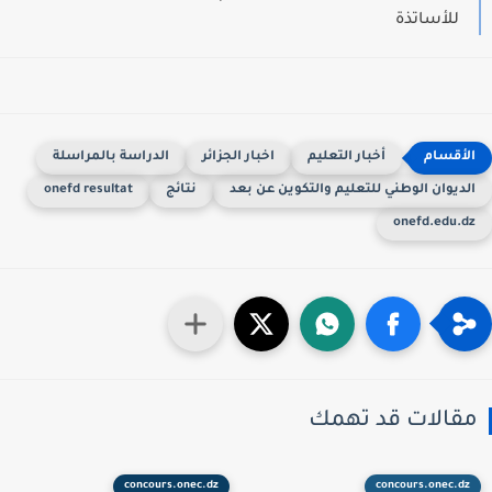
للأساتذة
أخبار التعليم
اخبار الجزائر
الدراسة بالمراسلة
لديوان الوطني للتعليم والتكوين عن بعد
نتائج
onefd resultat
onefd.edu.d
قالات قد تهمك
concours.onec.dz
concours.onec.dz