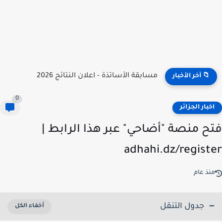
نتائج مسابقة توظيف الأساتذة 2026 | onec.concours.dz résultat
📁 آخر الأخبار
0
خبار الجزائر
ح منصة "أضاحي" عبر هذا الرابط |
adhahi.dz/regist
نذ عام
جدول التنقل