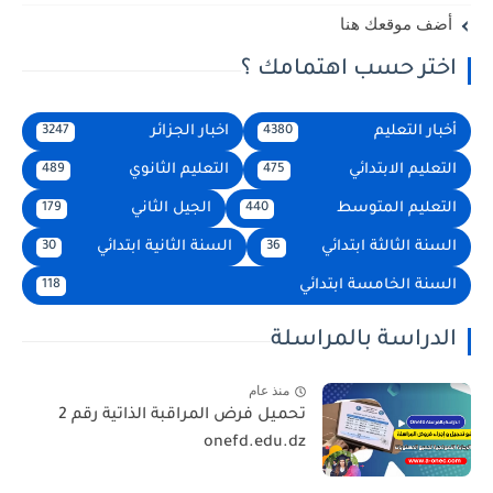
أضف موقعك هنا
اختر حسب اهتمامك ؟
أخبار التعليم
اخبار الجزائر
3247
4380
التعليم الابتدائي
التعليم الثانوي
489
475
التعليم المتوسط
الجيل الثاني
179
440
السنة الثالثة ابتدائي
السنة الثانية ابتدائي
30
36
السنة الخامسة ابتدائي
118
الدراسة بالمراسلة
منذ عام
تحميل فرض المراقبة الذاتية رقم 2
onefd.edu.dz