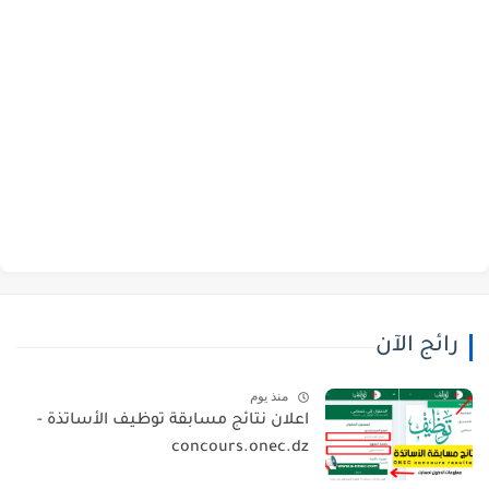
رائج الآن
منذ يوم
اعلان نتائج مسابقة توظيف الأساتذة -
concours.onec.dz