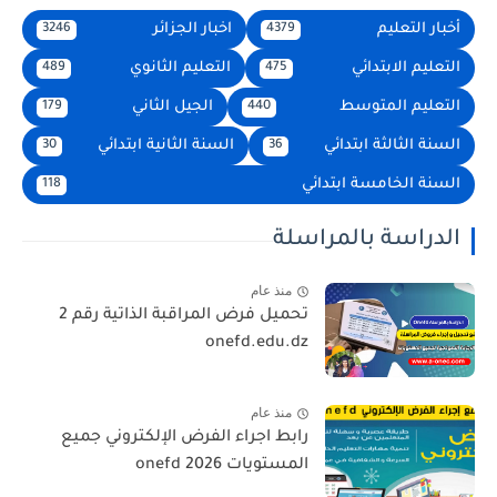
أخبار التعليم
اخبار الجزائر
3246
4379
التعليم الابتدائي
التعليم الثانوي
489
475
التعليم المتوسط
الجيل الثاني
179
440
السنة الثالثة ابتدائي
السنة الثانية ابتدائي
30
36
السنة الخامسة ابتدائي
118
الدراسة بالمراسلة
منذ عام
تحميل فرض المراقبة الذاتية رقم 2
onefd.edu.dz
منذ عام
رابط اجراء الفرض الإلكتروني جميع
المستويات 2026 onefd