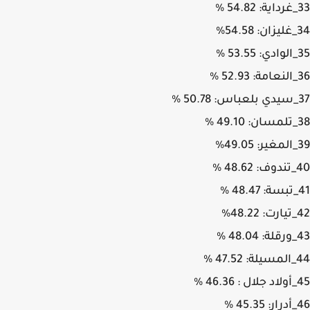
%
%
%