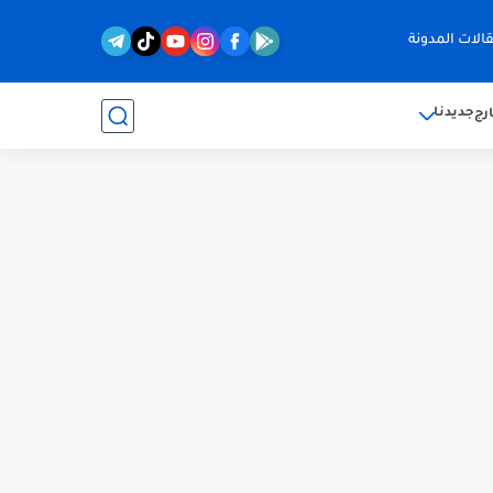
الات المدونة
جديدنا
رج