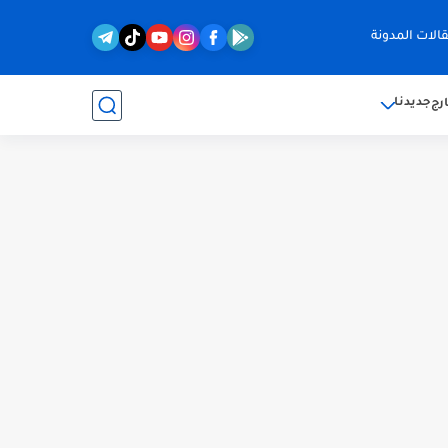
الات المدونة
جديدنا
رج