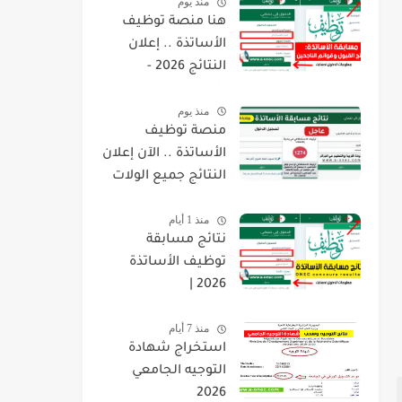
منذ يوم
هنا منصة توظيف
الأساتذة .. إعلان
النتائج 2026 -
concours.onec.dz
منذ يوم
منصة توظيف
الأساتذة .. الآن إعلان
النتائج جميع الولات
2026 -
منذ 1 أيام
concours.onec.dz
نتائج مسابقة
توظيف الأساتذة
2026 |
onec.concours.dz
منذ 7 أيام
résultat
استخراج شهادة
التوجيه الجامعي
2026