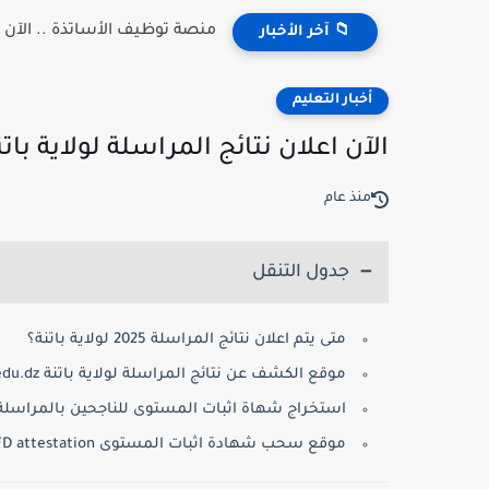
منصة توظيف الأساتذة .. الآن إعلان
📁 آخر الأخبار
أخبار التعليم
الآن اعلان نتائج المراسلة لولاية باتنة - .edu.dz resultat
منذ عام
جدول التنقل
متى يتم اعلان نتائج المراسلة 2025 لولاية باتنة؟
موقع الكشف عن نتائج المراسلة لولاية باتنة onefd.edu.dz:
استخراج شهاة اثبات المستوى للناجحين بالمراسلة 2025
موقع سحب شهادة اثبات المستوى ONEFD attestation: