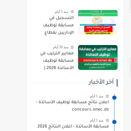
orientation.esi.dz
منذ 5 أيام
التسجيل في
مسابقة توظيف
الإداريين بقطاع
التربية 2026
منذ 28 أيام
tawdif.education.dz
معايير الترتيب في
مسابقة توظيف
الأساتذة 2026 |
concours.onec.dz
آخر الأخبار
منذ 1 أيام
اعلان نتائج مسابقة توظيف الأساتذة -
concours.onec.dz
منذ 1 أيام
مسابقة الأساتذة - اعلان النتائج 2026