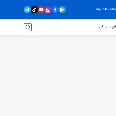
الات المدونة
جديدنا
رج