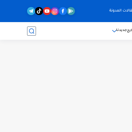
الات المدونة
جديدنا
رج