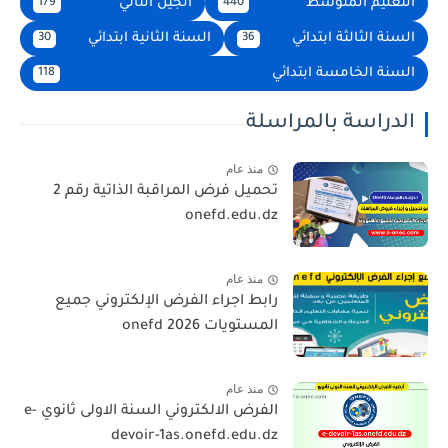
التعليم المتوسط
الجيل الثاني
179
440
السنة الثالثة ابتدائي
السنة الثانية ابتدائي
30
36
السنة الخامسة ابتدائي
118
الدراسة بالمراسلة
منذ عام
تحميل فرض المراقبة الذاتية رقم 2
onefd.edu.dz
منذ عام
رابط اجراء الفرض الإلكتروني جميع
المستويات 2026 onefd
منذ عام
الفرض الالكتروني السنة الاولى ثانوي e-
devoir-1as.onefd.edu.dz