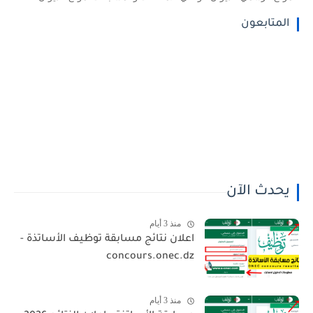
المتابعون
يحدث الآن
منذ 3 أيام
اعلان نتائج مسابقة توظيف الأساتذة -
concours.onec.dz
منذ 3 أيام