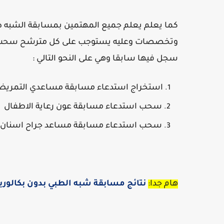
كما يعلم يعلم جميع المهتمين بمسابقة الشبه طب
وتخصصات وعليه يستوجب على كل مترشح سحب الاست
سجل فيها سابقا وهي على النحو التالي :
استخراج استدعاء مسابقة مساعدي التمريض
سحب استدعاء مسابقة عون رعاية الاطفال
سحب استدعاء مسابقة مساعد جراح اسنان
هام جدا:
نتائج مسابقة شبه الطبي بدون بكالوريا 2025 de-soignante-concours