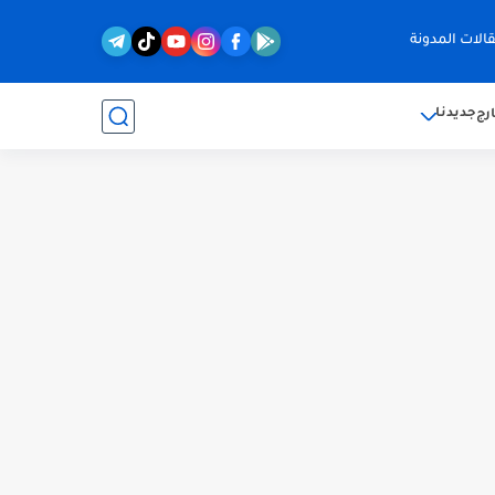
الات المدونة
جديدنا
رج