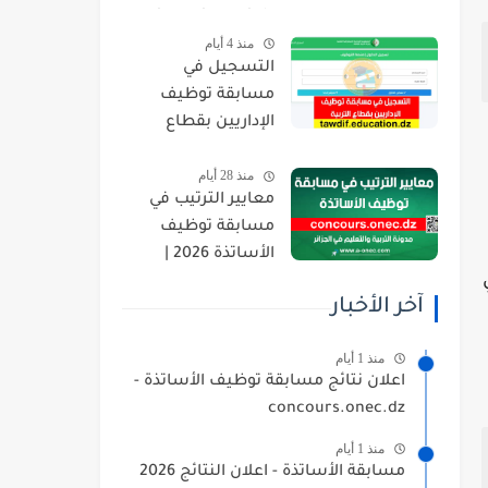
orientation.esi.dz
منذ 4 أيام
التسجيل في
مسابقة توظيف
الإداريين بقطاع
التربية 2026
منذ 28 أيام
tawdif.education.dz
معايير الترتيب في
مسابقة توظيف
الأساتذة 2026 |
ي
concours.onec.dz
آخر الأخبار
منذ 1 أيام
اعلان نتائج مسابقة توظيف الأساتذة -
concours.onec.dz
منذ 1 أيام
مسابقة الأساتذة - اعلان النتائج 2026