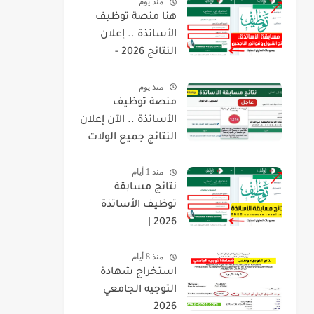
منذ يوم
هنا منصة توظيف
الأساتذة .. إعلان
النتائج 2026 -
concours.onec.dz
منذ يوم
منصة توظيف
الأساتذة .. الآن إعلان
النتائج جميع الولات
2026 -
منذ 1 أيام
concours.onec.dz
نتائج مسابقة
توظيف الأساتذة
2026 |
onec.concours.dz
منذ 8 أيام
résultat
استخراج شهادة
التوجيه الجامعي
2026