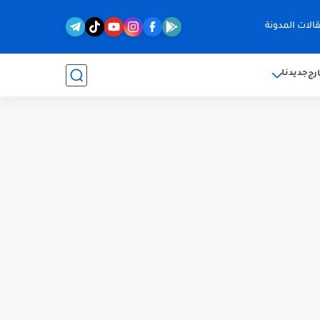
الات المدونة
جديدنا
رج