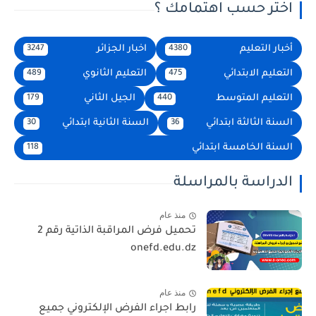
اختر حسب اهتمامك ؟
أخبار التعليم
اخبار الجزائر
3247
4380
التعليم الابتدائي
التعليم الثانوي
489
475
التعليم المتوسط
الجيل الثاني
179
440
السنة الثالثة ابتدائي
السنة الثانية ابتدائي
30
36
السنة الخامسة ابتدائي
118
الدراسة بالمراسلة
منذ عام
تحميل فرض المراقبة الذاتية رقم 2
onefd.edu.dz
منذ عام
رابط اجراء الفرض الإلكتروني جميع