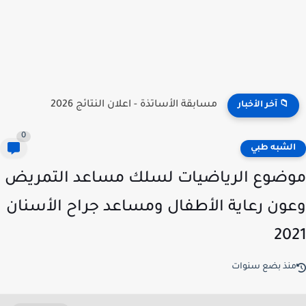
نتائج مسابقة توظيف الأساتذة 2026 | onec.concours.dz résultat
📁 آخر الأخبار
0
لشبه طبي
ضوع الرياضيات لسلك مساعد التمريض
ون رعاية الأطفال ومساعد جراح الأسنان
20
نذ بضع سنوات