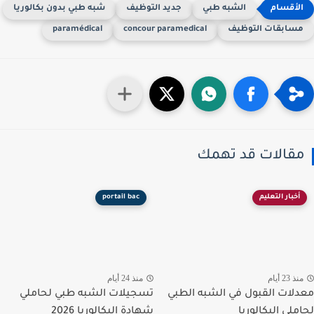
الشبه طبي
جديد التوظيف
شبه طبي بدون بكالوريا
سابقات التوظيف
concour paramedical
paramédical
قالات قد تهمك
أخبار التعليم
portail bac
ذ 23 أيام
منذ 24 أيام
لات القبول في الشبه الطبي
تسجيلات الشبه طبي لحاملي
ملي البكالوريا
شهادة البكالوريا 2026