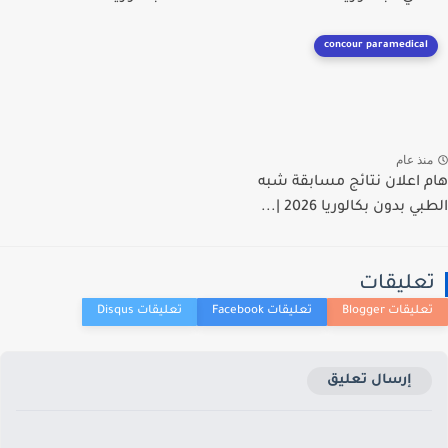
concour paramedical
نذ عام
 اعلان نتائج مسابقة شبه
ي بدون بكالوريا 2026 |...
عليقات
إرسال تعليق