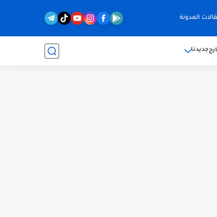
الات المدونة
جديدنا
رج