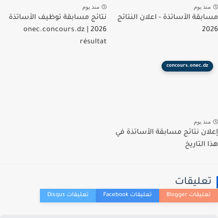
نذ يوم
منذ يوم
بقة الأساتذة - اعلان النتائج
نتائج مسابقة توظيف الأساتذة
2026 | onec.concours.dz
2
résultat
concours.onec.dz
نذ يوم
ان نتائج مسابقة الأساتذة في
 التاريخ
عليقات