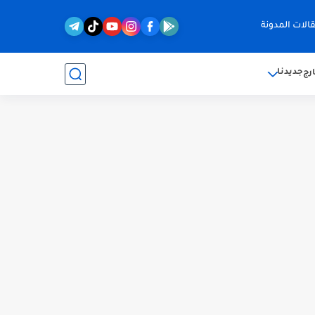
الات المدونة
جديدنا
رج