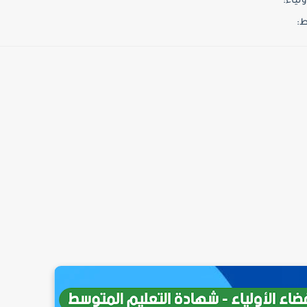
لياء:
ط: