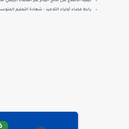
كيفية الاطلاع على نتائج الببام عبر الفضاء الرقمي للأو
رابط فضاء أولياء التلاميذ - شهادة التعليم المتوس