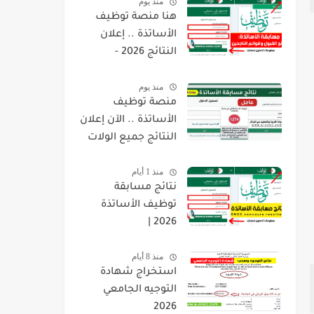
منذ يوم
هنا منصة توظيف
الأساتذة .. إعلان
النتائج 2026 -
concours.onec.dz
منذ يوم
منصة توظيف
الأساتذة .. الآن إعلان
النتائج جميع الولات
2026 -
منذ 1 أيام
concours.onec.dz
نتائج مسابقة
توظيف الأساتذة
2026 |
onec.concours.dz
منذ 8 أيام
résultat
استخراج شهادة
التوجيه الجامعي
2026