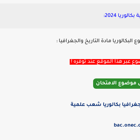
وريا 2024:
لبكالوريا مادة التاريخ والجغرافيا :
 عبر هذا الموقع عند توفره !
 موضوع الامتحان