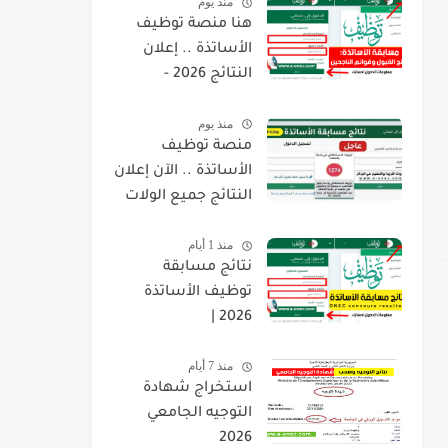
منذ يوم
هنا منصة توظيف
الأساتذة .. إعلان
النتائج 2026 -
concours.onec.dz
منذ يوم
منصة توظيف
الأساتذة .. الآن إعلان
النتائج جميع الولات
2026 -
منذ 1 أيام
concours.onec.dz
نتائج مسابقة
توظيف الأساتذة
2026 |
onec.concours.dz
منذ 7 أيام
résultat
استخراج شهادة
التوجيه الجامعي
2026