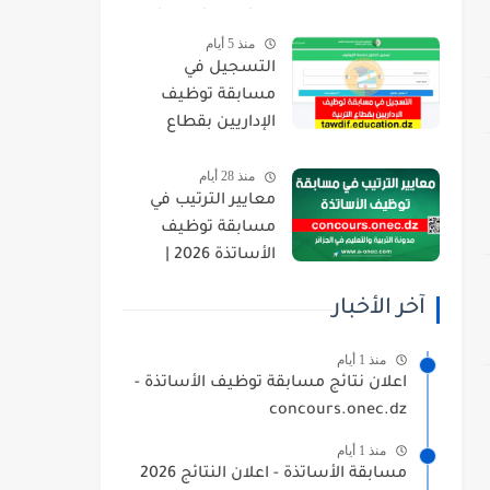
orientation.esi.dz
منذ 5 أيام
التسجيل في
مسابقة توظيف
الإداريين بقطاع
التربية 2026
منذ 28 أيام
tawdif.education.dz
معايير الترتيب في
مسابقة توظيف
الأساتذة 2026 |
concours.onec.dz
آخر الأخبار
منذ 1 أيام
اعلان نتائج مسابقة توظيف الأساتذة -
concours.onec.dz
منذ 1 أيام
مسابقة الأساتذة - اعلان النتائج 2026