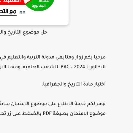
حل موضوع التاريخ والجغرافيا ب
مرحبا بكم زوار ومتابعي مدونة التربية والتعليم ف
البكالوريا 2024 – BAC، للشعب العلمية، ومعنا الآن الموضوع خاص بـ: امتحان التاريخ والجغرافيا شعب علمية.
اختبار مادة التاريخ والجغرافيا.
نوفر لكم خدمة الاطلاع على موضوع الامتحان مباشر
موضوع الامتحان بصيغة PDF بالضغط على زر تحميل في الأسفل :