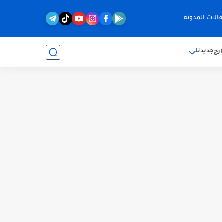
الات المدونة
جديدنا
رج