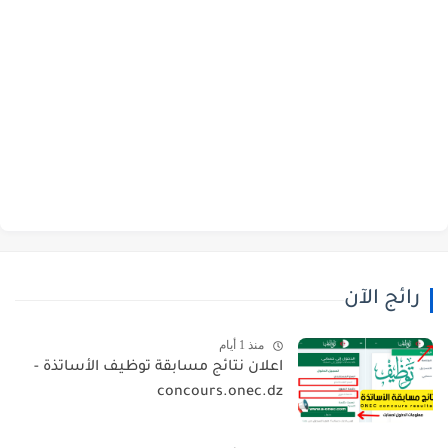
رائج الآن
منذ 1 أيام
اعلان نتائج مسابقة توظيف الأساتذة -
concours.onec.dz