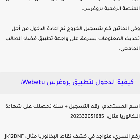
نصة الرقمية بروغرس.
 الحاتين قم بتسجيل الخروج ثم اعادة الدخول من أجل
يث المعلومات بسرعة، على واجهة تطبيق فضاء الطالب
امعي.
كيفية الدخول لتطبيق بروغرس Webetu:
م المستخدم: رقم التسجيل + سنة تحصلك على شهادة
لوريا مثال: 202332051685
 السري: متواجد في كشف نقاط البكالوريا مثال: jk12DNF