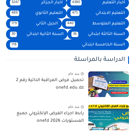
أخبار التعليم
اخبار الجزائر
3247
4380
التعليم الابتدائي
التعليم الثانوي
489
475
التعليم المتوسط
الجيل الثاني
179
440
السنة الثالثة ابتدائي
السنة الثانية ابتدائي
30
36
السنة الخامسة ابتدائي
118
الدراسة بالمراسلة
منذ عام
تحميل فرض المراقبة الذاتية رقم 2
onefd.edu.dz
منذ عام
رابط اجراء الفرض الإلكتروني جميع
المستويات 2026 onefd