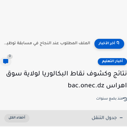
منصة توظيف الأساتذة .. الآن إعلان النتائج جميع الولات 2026...
📁 آخر الأخبار
0
خبار التعليم
ائج وكشوف نقاط البكالوريا لولاية سوق
س bac.onec.dz
نذ بضع سنوات
جدول التنقل