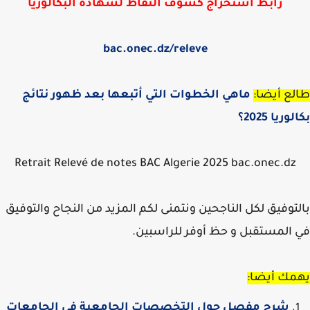
رابط استخراج كشوف النقاط لشهادة البكالوريا
bac.onec.dz/
releve
ع أيضا:
ماهي الخطوات التي أتبعها بعد ظهور نتائج
ريا 2025؟
Retrait Relevé de notes BAC Algerie 2025 bac.onec.dz
توفيق لكل الناجحين ونتمنى لكم المزيد من النجاح والتوفيق
المستقبل و حظ أوفر للراسبين.
مك أيضا:
شرح مفصل حول التخصصات الجامعية في الجامعات