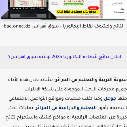
تائج وكشوف نقاط البكالوريا - سوق أهراس bac.onec.dz
اعلان نتائج شهادة البكالوريا 2025 لولاية سوق اهراس؟
نة التربية والتعليم في الجزائر:
تشهد خلال هذه الأيام
ع محركات البحث الموجودة على شبكة الانترنت
ها
جوجل
وكذا اغلب منصات ومواقع التواصل الاجتماعي
هتمة بأمور
التعليم والدراسة في الجزائر
عمليات بحث
رة عن المنصات الرقمية او مواقع كشف واستخراج نتائج