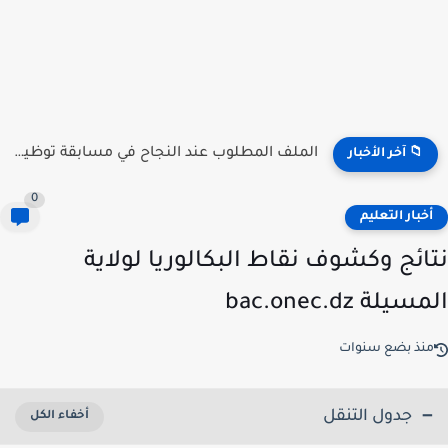
منصة توظيف الأساتذة .. الآن إعلان النتائج جميع الولات 2026...
📁 آخر الأخبار
0
خبار التعليم
ائج وكشوف نقاط البكالوريا لولاية
يلة bac.onec.dz
نذ بضع سنوات
جدول التنقل