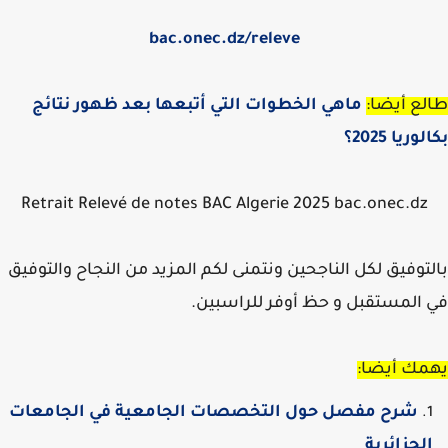
bac.onec.dz/
releve
ع أيضا:
ماهي الخطوات التي أتبعها بعد ظهور نتائج
ريا 2025؟
Retrait Relevé de notes BAC Algerie 2025 bac.onec.dz
توفيق لكل الناجحين ونتمنى لكم المزيد من النجاح والتوفيق
المستقبل و حظ أوفر للراسبين.
مك أيضا:
شرح مفصل حول التخصصات الجامعية في الجامعات
لجزائرية