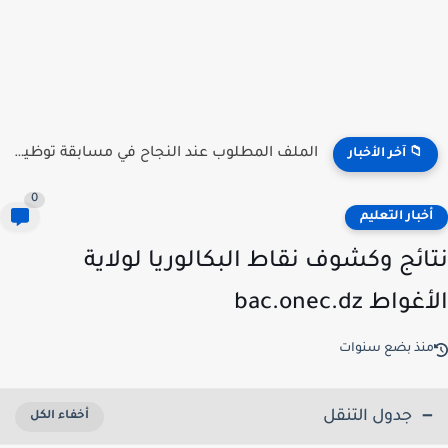
منصة توظيف الأساتذة .. الآن إعلان النتائج جميع الولات 2026...
📁 آخر الأخبار
0
خبار التعليم
ائج وكشوف نقاط البكالوريا لولاية
اط bac.onec.dz
نذ بضع سنوات
جدول التنقل