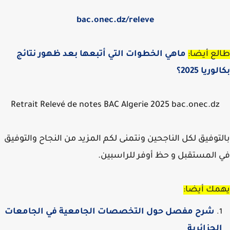
bac.onec.dz/
releve
ع أيضا:
ماهي الخطوات التي أتبعها بعد ظهور نتائج
ريا 2025؟
Retrait Relevé de notes BAC Algerie 2025 bac.onec.dz
توفيق لكل الناجحين ونتمنى لكم المزيد من النجاح والتوفيق
المستقبل و حظ أوفر للراسبين.
مك أيضا:
شرح مفصل حول التخصصات الجامعية في الجامعات
لجزائرية