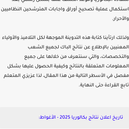
دة البكالوريا وموعد الكشف عنها بشكل رسمي بعد
كمال عملية تصحيح أوراق واجابات المترشحين النظاميين
أحرار.
لك ارتأينا كتابة هذه التدوينة الموجهة لكل التلاميذ والأولياء
عنيين بالإطلاع عن نتائج الباك لجميع الشعب
تخصصات، والتي سنتعرف من خلالها على جميع
علومات المتعلقة بالنتائج وكيفية الحصول عليها بشكل
ل في الأسطر التالية من هذا المقال، لذا عزيزي المتعلم
ع القراءة حتى النهاية.
تاريخ اعلان نتائج بكالوريا 2025 - الأغواط: