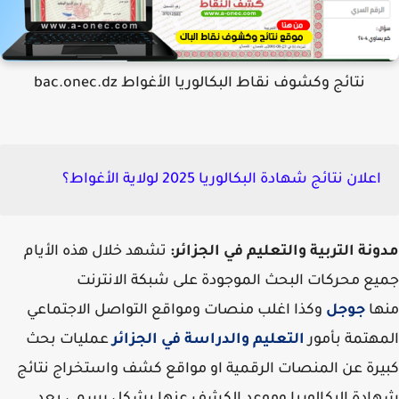
نتائج وكشوف نقاط البكالوريا الأغواط bac.onec.dz
اعلان نتائج شهادة البكالوريا 2025 لولاية الأغواط؟
نة التربية والتعليم في الجزائر:
تشهد خلال هذه الأيام
ع محركات البحث الموجودة على شبكة الانترنت
ها
جوجل
وكذا اغلب منصات ومواقع التواصل الاجتماعي
هتمة بأمور
التعليم والدراسة في الجزائر
عمليات بحث
رة عن المنصات الرقمية او مواقع كشف واستخراج نتائج