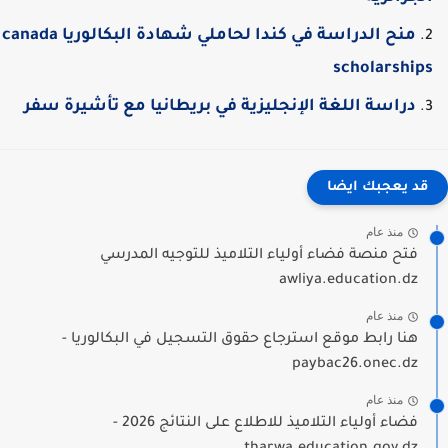
منح الدراسة في كندا لحاملي شهادة البكالوريا canada
scholarship
دراسة اللغة الإنجليزية في بريطانيا مع تأشيرة سفر
قد يعجبك ايضا
منذ عام
فتح منصة فضاء أولياء التلاميذ للتوجيه المدرسي
awliya.education.dz
منذ عام
هنا رابط موقع استرجاع حقوق التسجيل في البكالوريا -
paybac26.onec.dz
منذ عام
فضاء أولياء التلاميذ للاطلاع على النتائج 2026 -