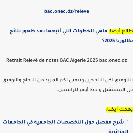
bac.onec.dz/
releve
ع أيضا:
ماهي الخطوات التي أتبعها بعد ظهور نتائج
ريا 2025؟
Retrait Relevé de notes BAC Algerie 2025 bac.onec.dz
توفيق لكل الناجحين ونتمنى لكم المزيد من النجاح والتوفيق
المستقبل و حظ أوفر للراسبين.
مك أيضا:
شرح مفصل حول التخصصات الجامعية في الجامعات
لجزائرية