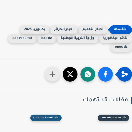
أخبار التعليم
اخبار الجزائر
بكالوريا 2025
تائج البكالوريا
وزارة التربية الوطنية
bac dz
bac resultat
onec d
قالات قد تهمك
concours.onec.dz
concours.onec.dz