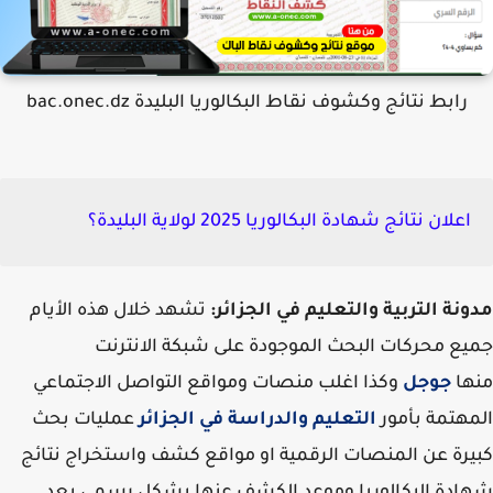
رابط نتائج وكشوف نقاط البكالوريا البليدة bac.onec.dz
اعلان نتائج شهادة البكالوريا 2025 لولاية البليدة؟
نة التربية والتعليم في الجزائر:
تشهد خلال هذه الأيام
ع محركات البحث الموجودة على شبكة الانترنت
ها
جوجل
وكذا اغلب منصات ومواقع التواصل الاجتماعي
هتمة بأمور
التعليم والدراسة في الجزائر
عمليات بحث
رة عن المنصات الرقمية او مواقع كشف واستخراج نتائج