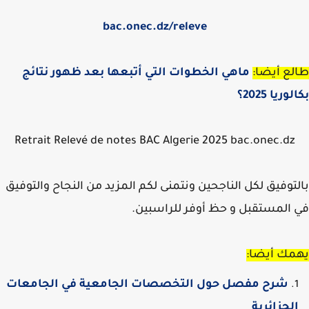
bac.onec.dz/
releve
ع أيضا:
ماهي الخطوات التي أتبعها بعد ظهور نتائج
ريا 2025؟
Retrait Relevé de notes BAC Algerie 2025 bac.onec.dz
توفيق لكل الناجحين ونتمنى لكم المزيد من النجاح والتوفيق
المستقبل و حظ أوفر للراسبين.
مك أيضا:
شرح مفصل حول التخصصات الجامعية في الجامعات
لجزائرية