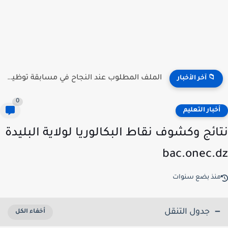
منصة توظيف الأساتذة .. الآن إعلان النتائج جميع الولات 2026...
📁 آخر الأخبار
0
خبار التعليم
ائج وكشوف نقاط البكالوريا لولاية البليدة
bac.onec.
نذ بضع سنوات
جدول التنقل