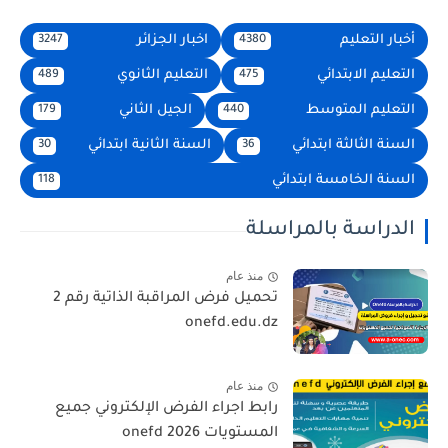
أخبار التعليم
اخبار الجزائر
3247
4380
التعليم الابتدائي
التعليم الثانوي
489
475
التعليم المتوسط
الجيل الثاني
179
440
السنة الثالثة ابتدائي
السنة الثانية ابتدائي
30
36
السنة الخامسة ابتدائي
118
الدراسة بالمراسلة
منذ عام
تحميل فرض المراقبة الذاتية رقم 2
onefd.edu.dz
منذ عام
رابط اجراء الفرض الإلكتروني جميع
المستويات 2026 onefd