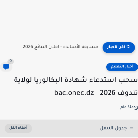
نتائج مسابقة توظيف الأساتذة 2026 | onec.concours.dz résultat
📁 آخر الأخبار
0
خبار التعليم
ب استدعاء شهادة البكالوريا لولاية
2026 - bac.onec.dz
نذ عام
جدول التنقل