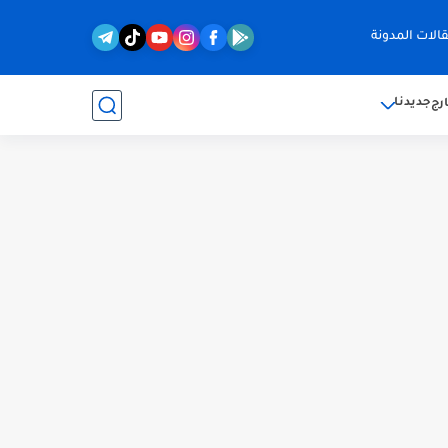
الات المدونة
جديدنا
رج