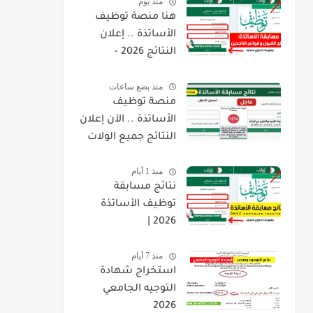
منذ يوم
هنا منصة توظيف
الأساتذة .. إعلان
النتائج 2026 -
concours.onec.dz
منذ بضع ساعات
منصة توظيف
الأساتذة .. الآن إعلان
النتائج جميع الولات
2026 -
منذ 1 أيام
concours.onec.dz
نتائج مسابقة
توظيف الأساتذة
2026 |
onec.concours.dz
منذ 7 أيام
résultat
استخراج شهادة
التوجيه الجامعي
2026