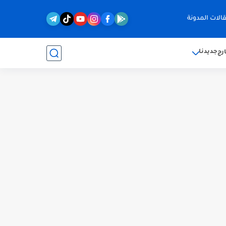
الات المدونة
جديدنا
رج