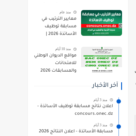
orientation.esi.dz
منذ عام
معايير الترتيب في
مسابقة توظيف
الأساتذة 2026 |
concours.onec.dz
منذ 10 أيام
مواقع الديوان الوطني
للامتحانات
والمسابقات 2026
جهازك
onec.dz
آخر الأخبار
منذ 3 أيام
اعلان نتائج مسابقة توظيف الأساتذة -
concours.onec.dz
منذ 3 أيام
مسابقة الأساتذة - اعلان النتائج 2026