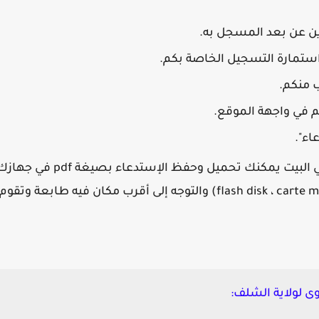
تكوين عن بعد المسجل به.
ستمارة التسجيل الخاصة بكم.
 منكم.
م في واجهة الموقع.
اء".
ان كنت لا تملك طابعة (imprimante) في البيت يمكنك تحميل وحفظ الإستدعاء بصيغة pdf في 
(لابتوب أو الهاتف أو حتى في ذاكرة خارجية flash disk ، carte memoire) والتوجه إلى أقرب مكان فيه طابعة وتقوم
ى لولاية الشلف: