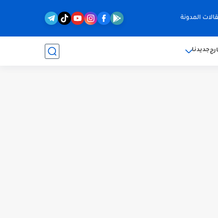
الات المدونة
جديدنا
رج