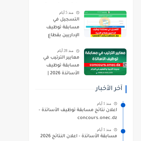
orientation.esi.dz
منذ 5 أيام
التسجيل في
مسابقة توظيف
الإداريين بقطاع
التربية 2026
منذ 28 أيام
tawdif.education.dz
معايير الترتيب في
مسابقة توظيف
الأساتذة 2026 |
concours.onec.dz
آخر الأخبار
منذ 1 أيام
اعلان نتائج مسابقة توظيف الأساتذة -
concours.onec.dz
منذ 1 أيام
مسابقة الأساتذة - اعلان النتائج 2026