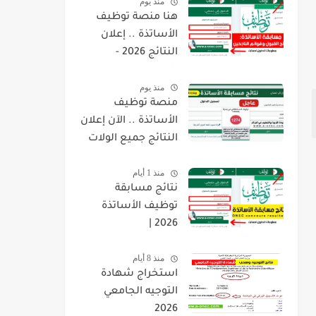
منذ يوم
هنا منصة توظيف
الأساتذة .. إعلان
النتائج 2026 -
concours.onec.dz
منذ يوم
منصة توظيف
الأساتذة .. الآن إعلان
النتائج جميع الولات
2026 -
منذ 1 أيام
concours.onec.dz
نتائج مسابقة
توظيف الأساتذة
2026 |
onec.concours.dz
منذ 8 أيام
résultat
استخراج شهادة
التوجيه الجامعي
2026