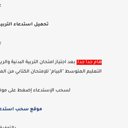
z
تحميل استدعاء التربي
z
هام جدا جدا:
بعد اجتياز امتحان التربية البدنية 
التعليم المتوسط "البيام" للإمتحان الكتابي من ال
لسحب الإستدعاء إضغط على موق
موقع سحب استدعاء