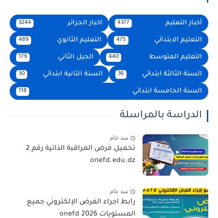
أخبار التعليم
اخبار الجزائر
3244
4377
التعليم الابتدائي
التعليم الثانوي
489
475
التعليم المتوسط
الجيل الثاني
179
440
السنة الثالثة ابتدائي
السنة الثانية ابتدائي
30
36
السنة الخامسة ابتدائي
118
الدراسة بالمراسلة
منذ عام
تحميل فرض المراقبة الذاتية رقم 2
onefd.edu.dz
منذ عام
رابط اجراء الفرض الإلكتروني جميع
المستويات 2026 onefd