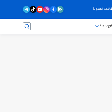
الات المدونة
جديدنا
رج