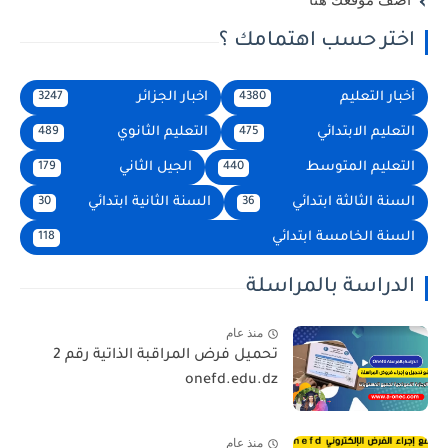
أضف موقعك هنا
اختر حسب اهتمامك ؟
أخبار التعليم
اخبار الجزائر
3247
4380
التعليم الابتدائي
التعليم الثانوي
489
475
التعليم المتوسط
الجيل الثاني
179
440
السنة الثالثة ابتدائي
السنة الثانية ابتدائي
30
36
السنة الخامسة ابتدائي
118
الدراسة بالمراسلة
منذ عام
تحميل فرض المراقبة الذاتية رقم 2
onefd.edu.dz
منذ عام