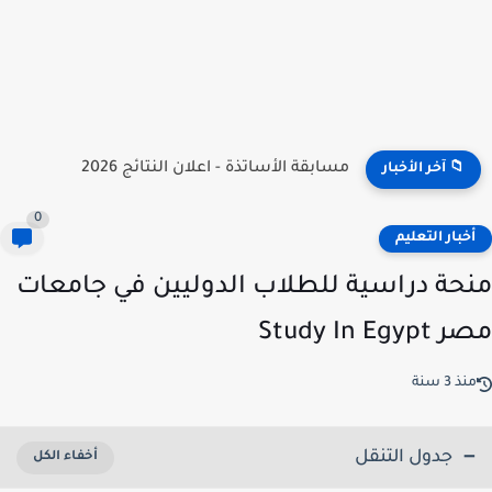
نتائج مسابقة توظيف الأساتذة 2026 | onec.concours.dz résultat
📁 آخر الأخبار
0
خبار التعليم
حة دراسية للطلاب الدوليين في جامعات
Study In Egy
ذ 3 سنة
جدول التنقل