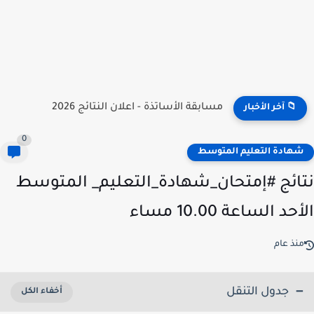
نتائج مسابقة توظيف الأساتذة 2026 | onec.concours.dz résultat
📁 آخر الأخبار
0
هادة التعليم المتوسط
ائج #إمتحان_شهادة_التعليم_ المتوسط
حد الساعة 10.00 مساء
نذ عام
جدول التنقل