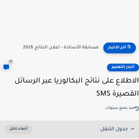
نتائج مسابقة توظيف الأساتذة 2026 | onec.concours.dz résultat
📁 آخر الأخبار
0
خبار التعليم
اطلاع على نتائج البكالوريا عبر الرسائل
صيرة SMS
نذ بضع سنوات
جدول التنقل