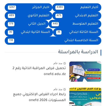
أخبار التعليم
اخبار الجزائر
3247
4380
التعليم الابتدائي
التعليم الثانوي
489
475
التعليم المتوسط
الجيل الثاني
179
440
السنة الثالثة ابتدائي
السنة الثانية ابتدائي
30
36
السنة الخامسة ابتدائي
118
الدراسة بالمراسلة
منذ عام
تحميل فرض المراقبة الذاتية رقم 2
onefd.edu.dz
منذ عام
رابط اجراء الفرض الإلكتروني جميع
المستويات 2026 onefd