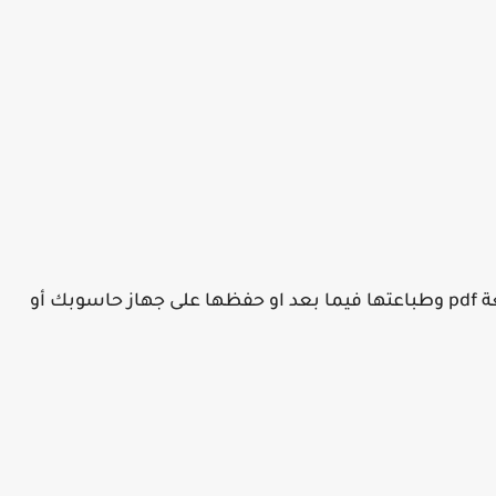
بعدها تظهر لك شهادة النجاح قم بتحميلها بصغة pdf وطباعتها فيما بعد او حفظها على جهاز حاسوبك أو