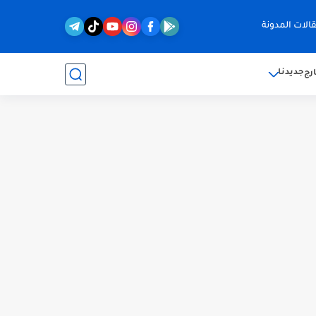
الات المدونة
جديدنا
رج