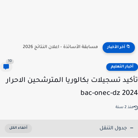
نتائج مسابقة توظيف الأساتذة 2026 | onec.concours.dz résultat
📁 آخر الأخبار
10
خبار التعليم
كيد تسجيلات بكالوريا المترشحين الاحرار
2024 bac-o
ذ 2 سنة
جدول التنقل