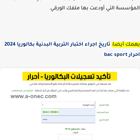
ؤسسة التي أودعت بها ملفك الورقي
مك أيضا:
تاريخ اجراء اختبار التربية البدنية بكالوريا 2024
bac spor