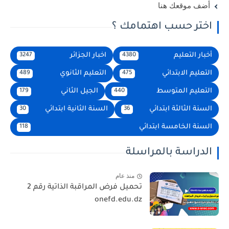
أضف موقعك هنا
اختر حسب اهتمامك ؟
أخبار التعليم
اخبار الجزائر
3247
4380
التعليم الابتدائي
التعليم الثانوي
489
475
التعليم المتوسط
الجيل الثاني
179
440
السنة الثالثة ابتدائي
السنة الثانية ابتدائي
30
36
السنة الخامسة ابتدائي
118
الدراسة بالمراسلة
منذ عام
تحميل فرض المراقبة الذاتية رقم 2
onefd.edu.dz