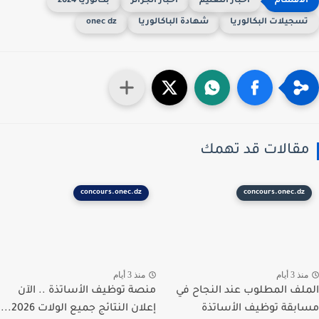
أخبار التعليم
اخبار الجزائر
بكالوريا 2024
سجيلات البكالوريا
شهادة الباكالوريا
onec dz
قالات قد تهمك
concours.onec.dz
concours.onec.dz
ذ 3 أيام
منذ 3 أيام
لف المطلوب عند النجاح في
منصة توظيف الأساتذة .. الآن
بقة توظيف الأساتذة
إعلان النتائج جميع الولات 2026...