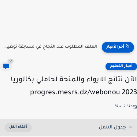
منصة توظيف الأساتذة .. الآن إعلان النتائج جميع الولات 2026...
📁 آخر الأخبار
0
خبار التعليم
آن نتائج الايواء والمنحة لحاملي بكالوريا
2023 progres.mesrs
ذ 2 سنة
جدول التنقل