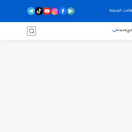
الات المدونة
جديدنا
رج