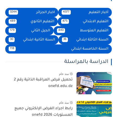
أخبار التعليم
اخبار الجزائر
3244
4377
التعليم الابتدائي
التعليم الثانوي
489
475
التعليم المتوسط
الجيل الثاني
179
440
السنة الثالثة ابتدائي
السنة الثانية ابتدائي
30
36
السنة الخامسة ابتدائي
118
الدراسة بالمراسلة
منذ عام
تحميل فرض المراقبة الذاتية رقم 2
onefd.edu.dz
منذ عام
رابط اجراء الفرض الإلكتروني جميع
المستويات 2026 onefd