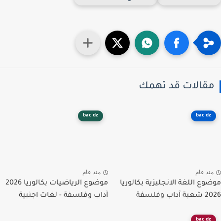
قالات قد تهمك
bac dz
bac dz
نذ عام
منذ عام
وع اللغة الانجليزية بكالوريا
موضوع الرياضيات بكالوريا 2026
اب وفلسفة
آداب وفلسفة - لغات اجنبية
bac dz